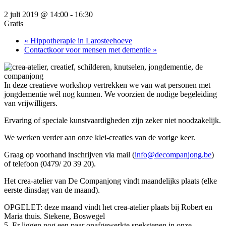
2 juli 2019 @ 14:00
-
16:30
Gratis
«
Hippotherapie in Larosteehoeve
Contactkoor voor mensen met dementie
»
In deze creatieve workshop vertrekken we van wat personen met
jongdementie wél nog kunnen. We voorzien de nodige begeleiding
van vrijwilligers.
Ervaring of speciale kunstvaardigheden zijn zeker niet noodzakelijk.
We werken verder aan onze klei-creaties van de vorige keer.
Graag op voorhand inschrijven via mail (
info@decompanjong.be
)
of telefoon (0479/ 20 39 20).
Het crea-atelier van De Companjong vindt maandelijks plaats (elke
eerste dinsdag van de maand).
OPGELET: deze maand vindt het crea-atelier plaats bij Robert en
Maria thuis. Stekene, Boswegel
5. Er liggen nog een paar onafgewerkte spekstenen in onze